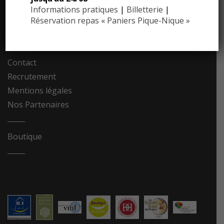
Dossier de presse
Informations pratiques
|
Billetterie
|
Communiqués de presse
Réservation repas « Paniers Pique-Nique »
Photothèque
Contact
Recrutement
Mentions légales
Nos Partenaires
Boutique