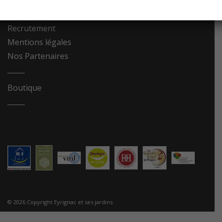
Contact
Recrutement
Mentions légales
Nos Partenaires
Boutique
© 2026 Copyright Eyrignac et ses jardins.