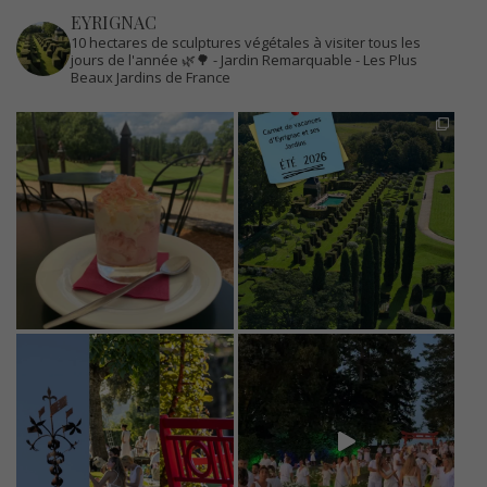
EYRIGNAC
10 hectares de sculptures végétales à visiter tous les
jours de l'année 🌿🌳
- Jardin Remarquable
- Les Plus
Beaux Jardins de France