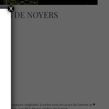
X
DÉS DE NOYERS
AC
s de sculptures végétales à visiter tous les jours de l'année 🌿🌳
Remarquable
- Les Plus Beaux Jardins de France