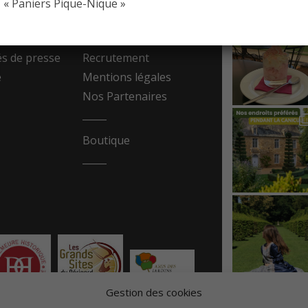
« Paniers Pique-Nique »
resse
Contact
 de presse
Recrutement
e
Mentions légales
Nos Partenaires
Boutique
Gestion des cookies