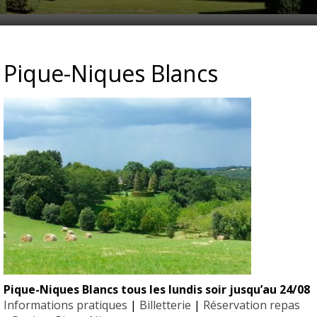
OTANIQUES D’EYRIGNAC BOR
Pique-Niques Blancs
Pique-Niques Blancs tous les lundis soir jusqu’au 24/08
EYRIGN
Informations pratiques
|
Billetterie
|
Réservation repas
ESSE
10 hectare
- Jardin 