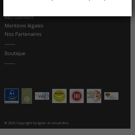
Contact
Recrutement
Mentions légales
Nos Partenaires
Boutique
© 2026 Copyright Eyrignac et ses jardins.