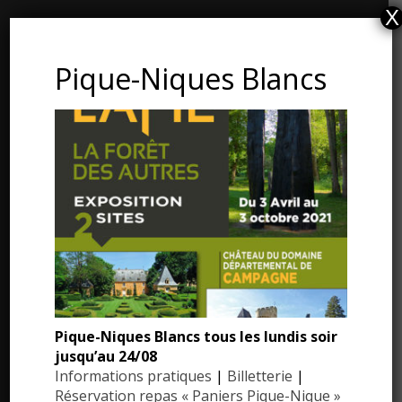
X
CONTACT ET ADRESSE
Pique-Niques Blancs
Les Jardins du Manoir d’Eyrignac
24590 Salignac-Eyvigues
Dordogne – Périgord
Téléphone : 05.53.28.99.71
Email : contact@eyrignac.com
ESPACE PRESSE
Dossier de presse
Pique-Niques Blancs tous les lundis soir
Communiqués de presse
jusqu’au 24/08
Photothèque
Informations pratiques
|
Billetterie
|
Réservation repas « Paniers Pique-Nique »