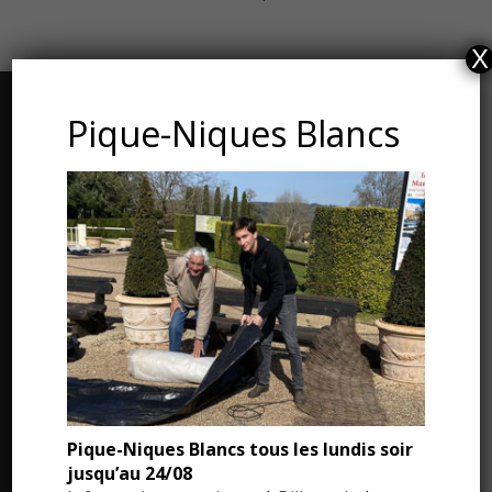
X
CONTACT ET ADRESSE
Pique-Niques Blancs
Les Jardins du Manoir d’Eyrignac
24590 Salignac-Eyvigues
Dordogne – Périgord
Téléphone : 05.53.28.99.71
Email : contact@eyrignac.com
ESPACE PRESSE
Pique-Niques Blancs tous les lundis soir
Dossier de presse
jusqu’au 24/08