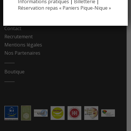
Communiqués de presse
Informations pratiques
|
Billetterie
|
Réservation repas « Paniers Pique-Nique »
Photothèque
Contact
Recrutement
Mentions légales
Nos Partenaires
Boutique