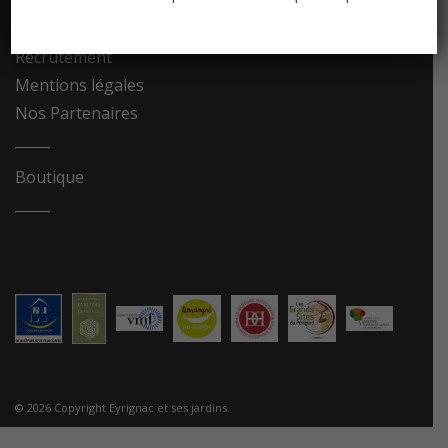
Contact
Recrutement
Mentions légales
Nos Partenaires
Boutique
© 2026 Copyright Eyrignac et ses jardins.