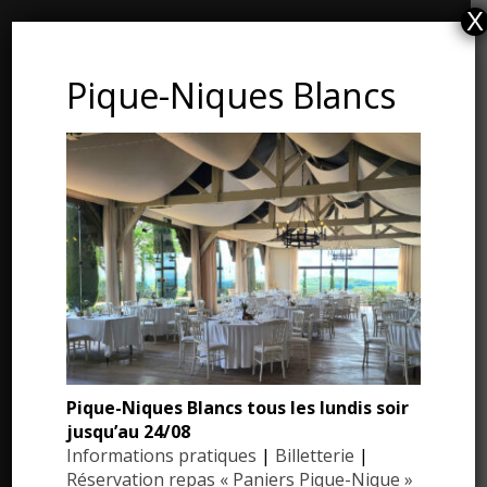
X
CONTACT ET ADRESSE
Pique-Niques Blancs
Les Jardins du Manoir d’Eyrignac
24590 Salignac-Eyvigues
Dordogne – Périgord
Téléphone : 05.53.28.99.71
Email : contact@eyrignac.com
ESPACE PRESSE
Dossier de presse
Pique-Niques Blancs tous les lundis soir
Communiqués de presse
jusqu’au 24/08
Photothèque
Informations pratiques
|
Billetterie
|
Réservation repas « Paniers Pique-Nique »