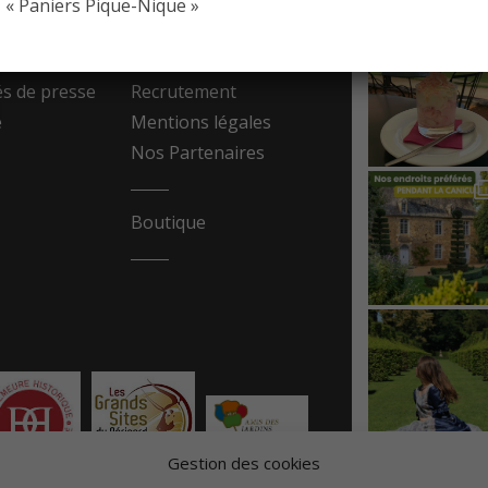
« Paniers Pique-Nique »
resse
Contact
 de presse
Recrutement
e
Mentions légales
Nos Partenaires
Boutique
Gestion des cookies