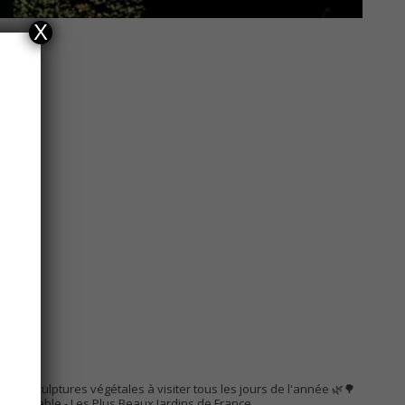
X
AC
s de sculptures végétales à visiter tous les jours de l'année 🌿🌳
Remarquable
- Les Plus Beaux Jardins de France