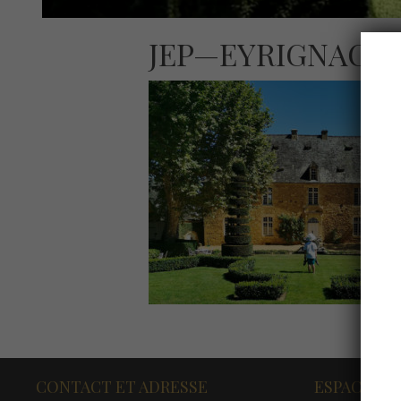
JEP—EYRIGNAC-E
CONTACT ET ADRESSE
ESPACE PR