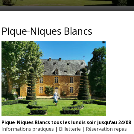
T-SES-JARDINS
Pique-Niques Blancs
Pique-Niques Blancs tous les lundis soir jusqu’au 24/08
EYRIGN
Informations pratiques
|
Billetterie
|
Réservation repas
ESSE
10 hectare
- Jardin 