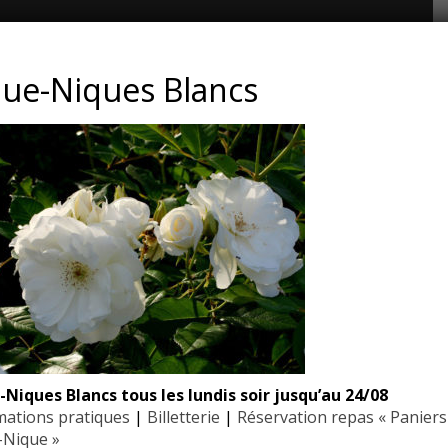
CONTACT ET ADRESSE
que-Niques Blancs
Les Jardins du Manoir d’Eyrignac
24590 Salignac-Eyvigues
Dordogne – Périgord
Téléphone : 05.53.28.99.71
Email : contact@eyrignac.com
ESPACE PRESSE
Dossier de presse
Communiqués de presse
-Niques Blancs tous les lundis soir jusqu’au 24/08
Photothèque
mations pratiques
|
Billetterie
|
Réservation repas « Paniers
-Nique »