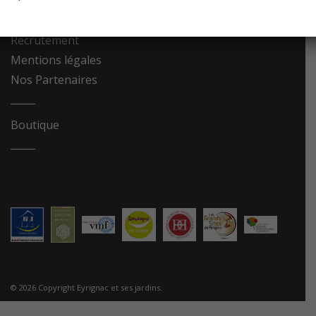
Contact
Recrutement
Mentions légales
Nos Partenaires
Boutique
© 2026 Copyright Eyrignac et ses jardins.