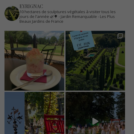
EYRIGNAC
10 hectares de sculptures végétales à visiter tous les
jours de l'année 🌿🌳
- Jardin Remarquable
- Les Plus
Beaux Jardins de France