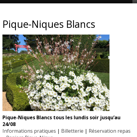
CONTACT ET ADRESSE
Pique-Niques Blancs
Les Jardins du Manoir d’Eyrignac
24590 Salignac-Eyvigues
Dordogne – Périgord
Téléphone : 05.53.28.99.71
Email : contact@eyrignac.com
ESPACE PRESSE
Dossier de presse
Pique-Niques Blancs tous les lundis soir jusqu’au
Communiqués de presse
24/08
Photothèque
Informations pratiques
|
Billetterie
|
Réservation repas