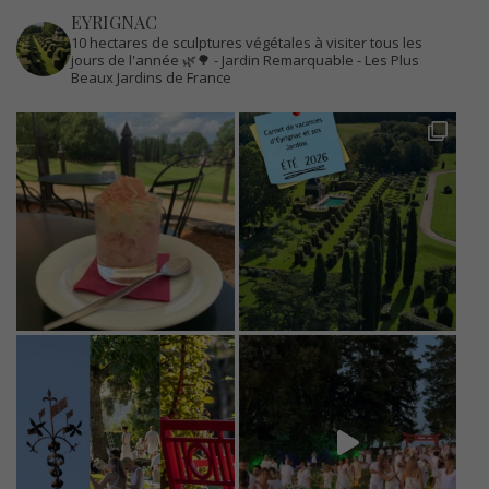
EYRIGNAC
10 hectares de sculptures végétales à visiter tous les
jours de l'année 🌿🌳
- Jardin Remarquable
- Les Plus
Beaux Jardins de France