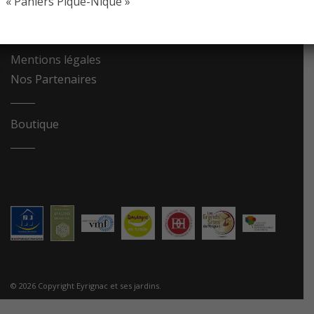
« Paniers Pique-Nique »
Contact
Recrutement
Mentions légales
Nos Partenaires
Boutique
© 2026 Copyright Eyrignac et ses jardins.