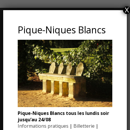
X
CONTACT ET ADRESSE
Pique-Niques Blancs
Les Jardins du Manoir d’Eyrignac
24590 Salignac-Eyvigues
Dordogne – Périgord
Téléphone : 05.53.28.99.71
Email : contact@eyrignac.com
ESPACE PRESSE
Dossier de presse
Pique-Niques Blancs tous les lundis soir
jusqu’au 24/08
Communiqués de presse
Informations pratiques
|
Billetterie
|
Photothèque