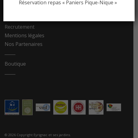
Réservation repas « Paniers Pique-Nique »
Contact
Recrutement
Mentions légales
Nos Partenaires
Boutique
© 2026 Copyright Eyrignac et ses jardins.