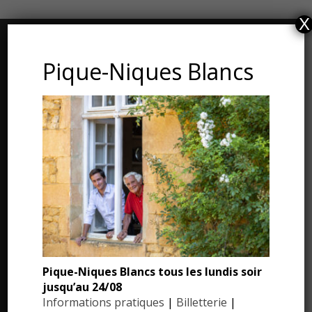
X
CONTACT ET ADRESSE
Pique-Niques Blancs
Les Jardins du Manoir d’Eyrignac
24590 Salignac-Eyvigues
Dordogne – Périgord
Téléphone : 05.53.28.99.71
Email : contact@eyrignac.com
ESPACE PRESSE
Dossier de presse
Pique-Niques Blancs tous les lundis soir
jusqu’au 24/08
Communiqués de presse
Informations pratiques
|
Billetterie
|
Photothèque