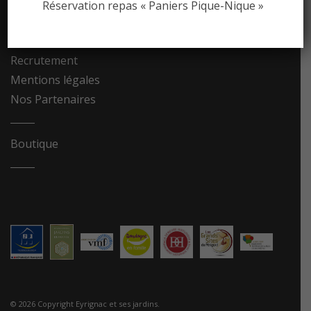
Réservation repas « Paniers Pique-Nique »
Contact
Recrutement
Mentions légales
Nos Partenaires
Boutique
© 2026 Copyright Eyrignac et ses jardins.