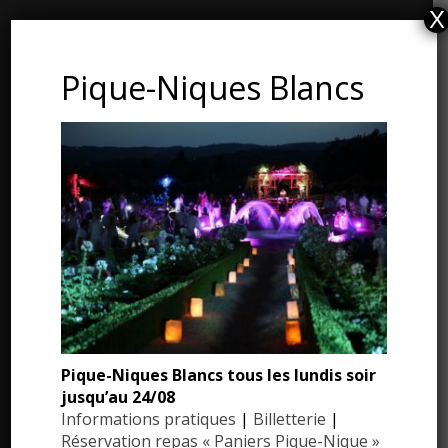
X
CONTACT ET ADRESSE
Pique-Niques Blancs
Les Jardins du Manoir d’Eyrignac
24590 Salignac-Eyvigues
Dordogne – Périgord
Téléphone : 05.53.28.99.71
Email : contact@eyrignac.com
ESPACE PRESSE
Dossier de presse
Pique-Niques Blancs tous les lundis soir
Communiqués de presse
jusqu’au 24/08
Photothèque
Informations pratiques
|
Billetterie
|
Réservation repas « Paniers Pique-Nique »