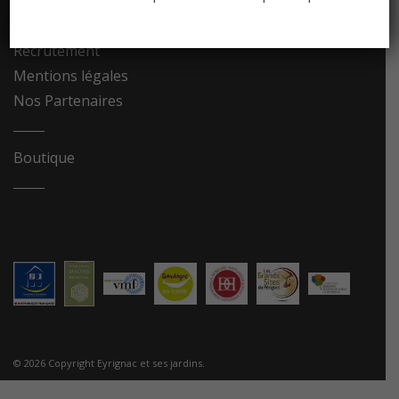
Contact
Recrutement
Mentions légales
Nos Partenaires
Boutique
© 2026 Copyright Eyrignac et ses jardins.