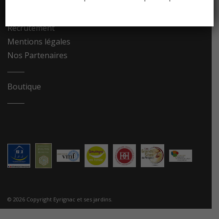
Contact
Recrutement
Mentions légales
Nos Partenaires
Boutique
© 2026 Copyright Eyrignac et ses jardins.