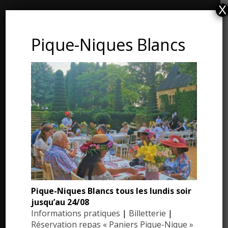
X
CONTACT ET ADRESSE
Pique-Niques Blancs
Les Jardins du Manoir d’Eyrignac
24590 Salignac-Eyvigues
Dordogne – Périgord
Téléphone : 05.53.28.99.71
Email : contact@eyrignac.com
ESPACE PRESSE
Dossier de presse
Pique-Niques Blancs tous les lundis soir
Communiqués de presse
jusqu’au 24/08
Photothèque
Informations pratiques
|
Billetterie
|
Réservation repas « Paniers Pique-Nique »