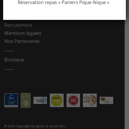
Réservation repas « Paniers Pique-Nique »
Contact
Recrutement
Mentions légales
Nos Partenaires
Boutique
© 2026 Copyright Eyrignac et ses jardins.