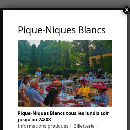
X
CONTACT ET ADRESSE
Pique-Niques Blancs
Les Jardins du Manoir d’Eyrignac
24590 Salignac-Eyvigues
Dordogne – Périgord
Téléphone : 05.53.28.99.71
Email : contact@eyrignac.com
ESPACE PRESSE
Dossier de presse
Pique-Niques Blancs tous les lundis soir
jusqu’au 24/08
Communiqués de presse
Informations pratiques
|
Billetterie
|
Photothèque