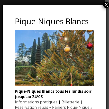
X
CONTACT ET ADRESSE
Pique-Niques Blancs
Les Jardins du Manoir d’Eyrignac
24590 Salignac-Eyvigues
Dordogne – Périgord
Téléphone : 05.53.28.99.71
Email : contact@eyrignac.com
ESPACE PRESSE
Dossier de presse
Pique-Niques Blancs tous les lundis soir
Communiqués de presse
jusqu’au 24/08
Photothèque
Informations pratiques
|
Billetterie
|
Réservation repas « Paniers Pique-Nique »