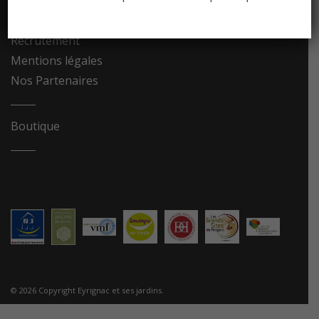
Contact
Recrutement
Mentions légales
Nos Partenaires
Boutique
© 2026 Copyright Eyrignac et ses jardins.