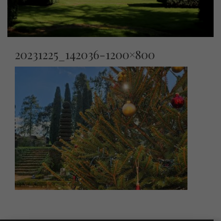
20231225_142036-1200×800