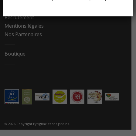
Contact
Recrutement
Mentions légales
Nos Partenaires
Boutique
© 2026 Copyright Eyrignac et ses jardins.