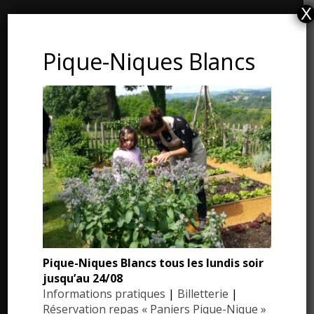
X
CONTACT ET ADRESSE
Pique-Niques Blancs
Les Jardins du Manoir d’Eyrignac
24590 Salignac-Eyvigues
Dordogne – Périgord
Téléphone : 05.53.28.99.71
Email : contact@eyrignac.com
ESPACE PRESSE
Dossier de presse
Pique-Niques Blancs tous les lundis soir
Communiqués de presse
jusqu’au 24/08
Photothèque
Informations pratiques
|
Billetterie
|
Réservation repas « Paniers Pique-Nique »