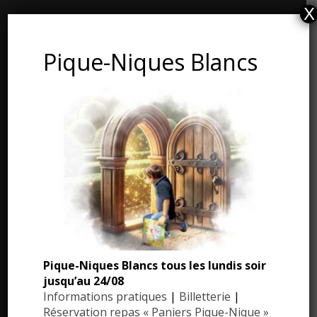
X
CONTACT ET ADRESSE
Pique-Niques Blancs
Les Jardins du Manoir d’Eyrignac
24590 Salignac-Eyvigues
Dordogne – Périgord
Téléphone : 05.53.28.99.71
Email : contact@eyrignac.com
ESPACE PRESSE
Dossier de presse
Pique-Niques Blancs tous les lundis soir
Communiqués de presse
jusqu’au 24/08
Photothèque
Informations pratiques
|
Billetterie
|
Réservation repas « Paniers Pique-Nique »