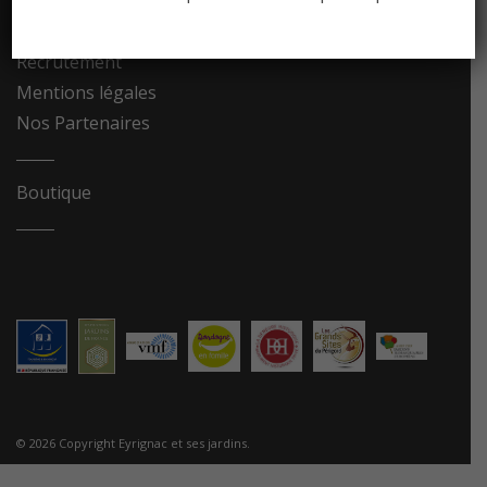
Contact
Recrutement
Mentions légales
Nos Partenaires
Boutique
© 2026 Copyright Eyrignac et ses jardins.