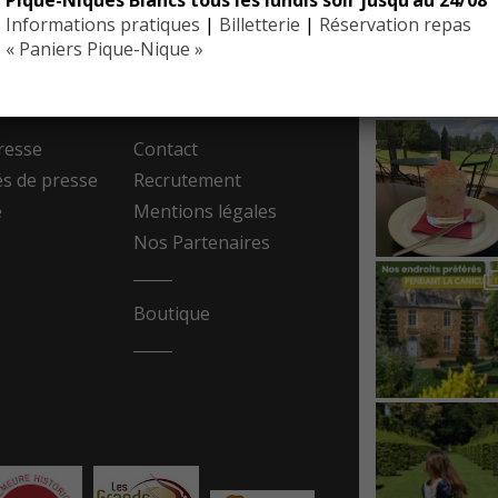
Informations pratiques
|
Billetterie
|
Réservation repas
EYRIGN
« Paniers Pique-Nique »
ESSE
10 hectare
- Jardin 
resse
Contact
 de presse
Recrutement
e
Mentions légales
Nos Partenaires
Boutique