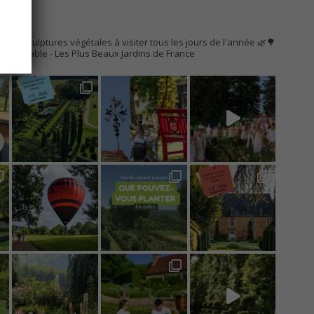
AC
s de sculptures végétales à visiter tous les jours de l'année 🌿🌳
Remarquable
- Les Plus Beaux Jardins de France