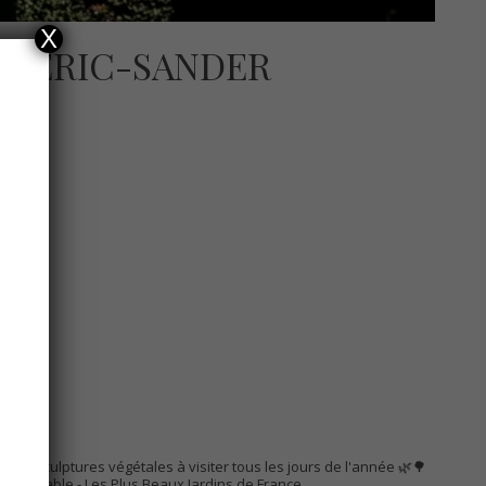
X
IS-ERIC-SANDER
AC
s de sculptures végétales à visiter tous les jours de l'année 🌿🌳
Remarquable
- Les Plus Beaux Jardins de France