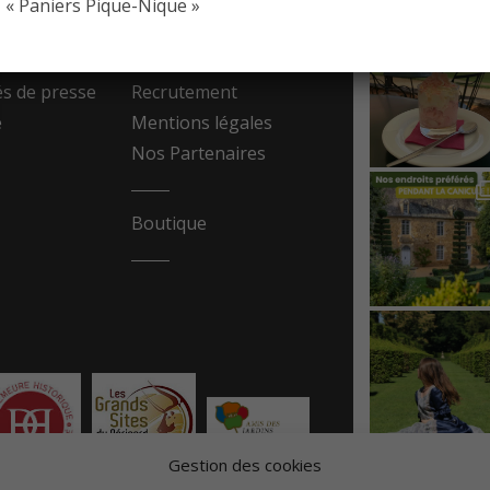
« Paniers Pique-Nique »
resse
Contact
 de presse
Recrutement
e
Mentions légales
Nos Partenaires
Boutique
Gestion des cookies