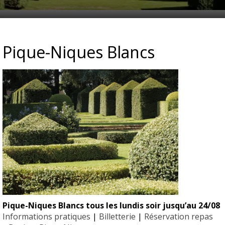
N-FRANCAIS-TOPIAIRES-BU
Pique-Niques Blancs
Pique-Niques Blancs tous les lundis soir jusqu’au 24/08
EYRIGN
Informations pratiques
|
Billetterie
|
Réservation repas
ESSE
10 hectare
- Jardin 