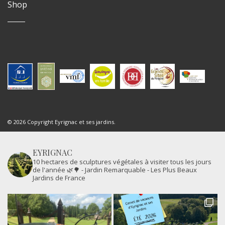
Shop
© 2026 Copyright Eyrignac et ses jardins.
EYRIGNAC
10 hectares de sculptures végétales à visiter tous les jours
de l'année 🌿🌳
- Jardin Remarquable
- Les Plus Beaux
Jardins de France