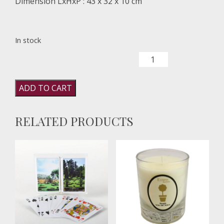
Dimension LxHxP : 43 x 32 x 10 cm
In stock
Tote bag Eyrignac quantity
ADD TO CART
RELATED PRODUCTS