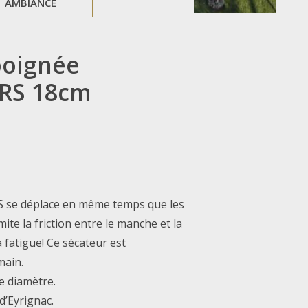
AMBIANCE
poignée
ARS 18cm
S se déplace en même temps que les
mite la friction entre le manche et la
a fatigue! Ce sécateur est
main.
e diamètre.
 d’Eyrignac.