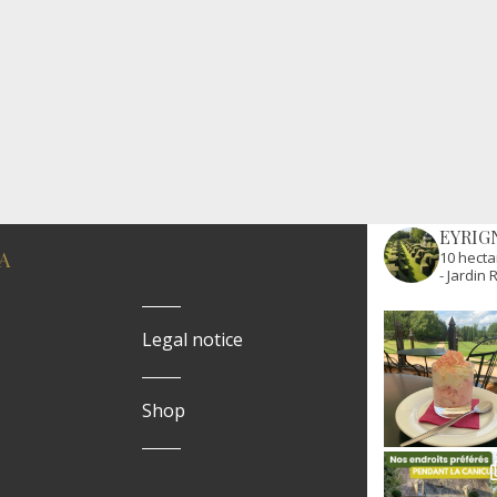
EYRIG
A
10 hecta
- Jardi
Legal notice
Shop