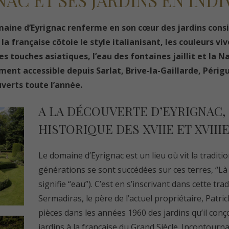
NAC ET SES JARDINS EN IND
omaine d’Eyrignac renferme en son cœur des jardins con
à la française côtoie le style italianisant, les couleurs v
s touches asiatiques, l’eau des fontaines jaillit et la Na
ement accessible depuis Sarlat, Brive-la-Gaillarde, Péri
uverts toute l’année.
A LA DÉCOUVERTE D’EYRIGNAC
HISTORIQUE DES XVIIE ET XVIII
Le domaine d’Eyrignac est un lieu où vit la traditi
générations se sont succédées sur ces terres, “Là o
signifie “eau”). C’est en s’inscrivant dans cette trad
Sermadiras, le père de l’actuel propriétaire, Patri
pièces dans les années 1960 des jardins qu’il c
jardins à la française du Grand Siècle. Incontour