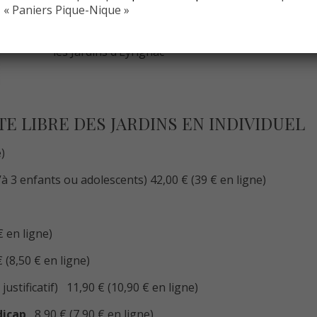
« Paniers Pique-Nique »
utilisations. Facile d’accès, idéalement ombragés, 
contemplation des vallées environnantes depuis l
les Jardins d’Eyrignac
TE LIBRE DES JARDINS EN INDIVIDUEL
)
’à 3 enfants ou adolescents) 42,00 € (39 € en ligne)
€ en ligne)
 (8,50 € en ligne)
ustificatif) 11,90 € (10,90 € en ligne)
dicap
8,90 € (7,90 € en ligne)