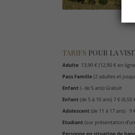
TARIFS
POUR LA VISI
Adulte
13,90 € (12,90 € en ligne
Pass Famille
(2 adultes et jusqu
Enfant
(- de 5 ans) Gratuit
Enfant
(de 5 à 10 ans) 7 € (6,50 
Adolescent
(de 11 à 17 ans) 9 €
Etudiant
(sur présentation d’un j
Personne en situation de han