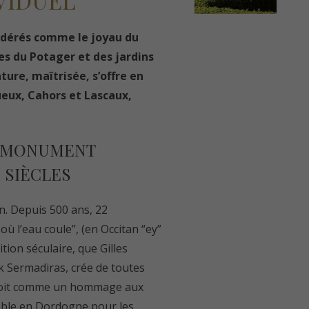
IVIDUEL
sidérés comme le joyau du
ives du Potager et des jardins
ture, maîtrisée, s’offre en
gueux, Cahors et Lascaux,
, MONUMENT
E SIÈCLES
on. Depuis 500 ans, 22
ù l’eau coule”, (en Occitan “ey”
ition séculaire, que Gilles
ck Sermadiras, crée de toutes
onçoit comme un hommage aux
nable en Dordogne pour les