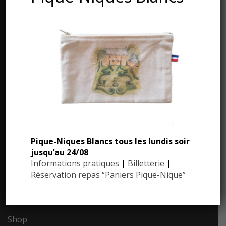
CONTACT AND ADDRESS
Les Jardins du Manoir d’Eyrignac
24590 Salignac-Eyvigues
Dordogne – Périgord
Phone : 05.53.28.99.71
Email : contact@eyrignac.com
PRESS AREA
Pique-Niques Blancs tous les lundis soir
jusqu’au 24/08
Informations pratiques
|
Billetterie
|
Réservation repas “Paniers Pique-Nique”
Legal notice
Shop