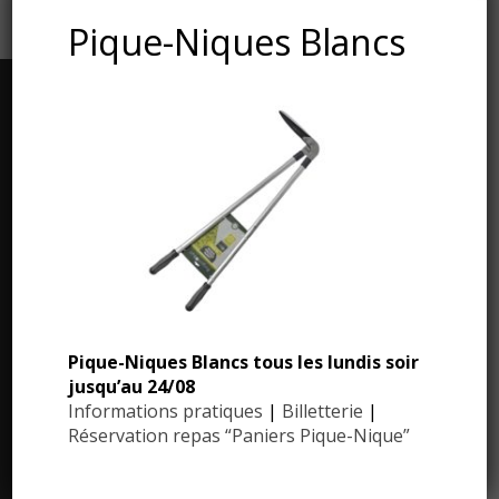
Pique-Niques Blancs
CONTACT AND ADDRESS
Les Jardins du Manoir d’Eyrignac
24590 Salignac-Eyvigues
Dordogne – Périgord
Phone : 05.53.28.99.71
Email : contact@eyrignac.com
Pique-Niques Blancs tous les lundis soir
jusqu’au 24/08
PRESS AREA
Informations pratiques
|
Billetterie
|
Réservation repas “Paniers Pique-Nique”