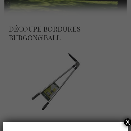
DÉCOUPE BORDURES
BURGON&BALL
X
Découpe Bordures Burgon&Ball