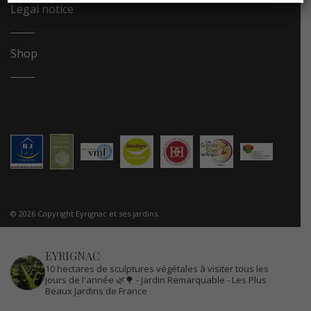
Legal notice
Shop
© 2026 Copyright Eyrignac et ses jardins.
EYRIGNAC
10 hectares de sculptures végétales à visiter tous les
jours de l'année 🌿🌳
- Jardin Remarquable
- Les Plus
Beaux Jardins de France