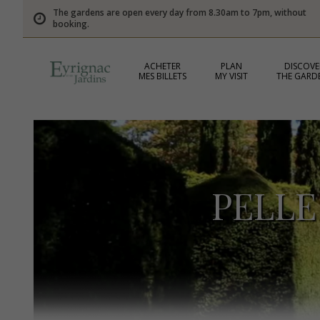
The gardens are open every day from 8.30am to 7pm, without
booking.
ACHETER
PLAN
DISCOVE
MES BILLETS
MY VISIT
THE GARD
PELLE