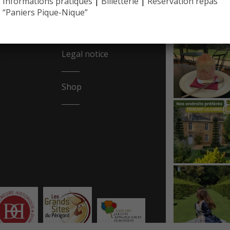
Informations pratiques
|
Billetterie
|
Réservation repas
EYRIGN
REA
10 hectare
“Paniers Pique-Nique”
- Jardin 
Legal notice
Shop