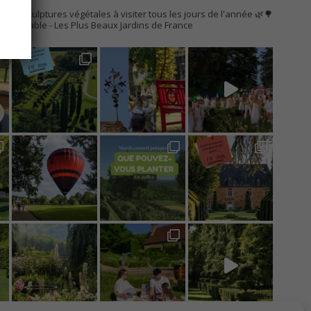
AC
s de sculptures végétales à visiter tous les jours de l'année 🌿🌳
Remarquable
- Les Plus Beaux Jardins de France