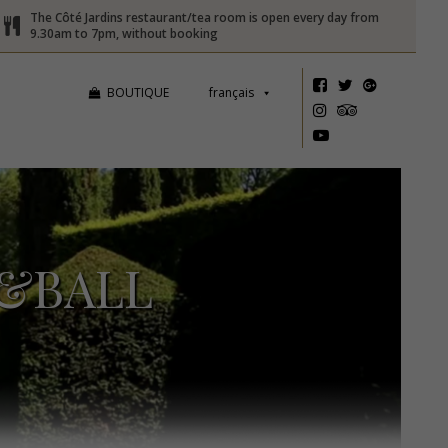
The Côté Jardins restaurant/tea room is open every day from
9.30am to 7pm, without booking
BOUTIQUE
français
N&BALL