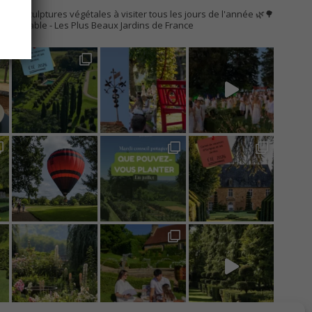
AC
s de sculptures végétales à visiter tous les jours de l'année 🌿🌳
Remarquable
- Les Plus Beaux Jardins de France