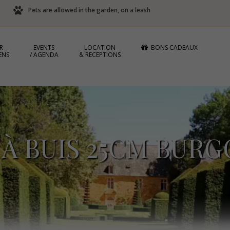
Pets are allowed in the garden, on a leash
R
EVENTS
LOCATION
BONS CADEAUX
ENS
/ AGENDA
& RECEPTIONS
E À BUIS 25CM BUR