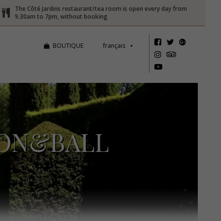
The Côté Jardins restaurant/tea room is open every day from
9.30am to 7pm, without booking
BOUTIQUE
français
GON&BALL