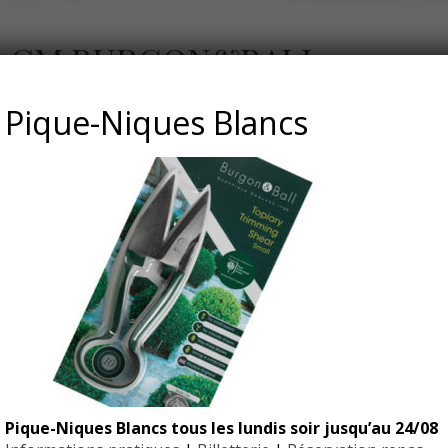
S 25CM BURGON&BALL
Pique-Niques Blancs
Pique-Niques Blancs tous les lundis soir jusqu’au 24/08