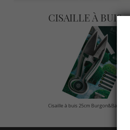
CISAILLE À BUI
Cisaille à buis 25cm Burgon&Ball