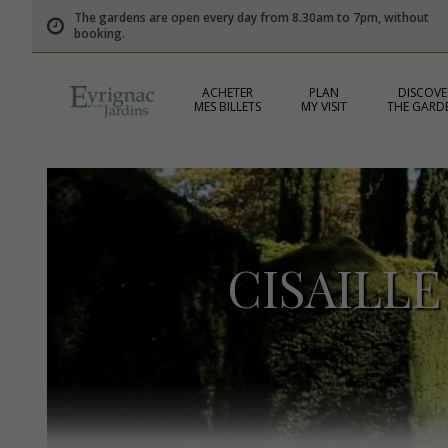
The gardens are open every day from 8.30am to 7pm, without
booking.
ACHETER
PLAN
DISCOVE
MES BILLETS
MY VISIT
THE GARD
CISAILL