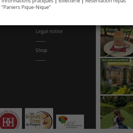
Informations pratiques
|
Billetterie
|
Réservation repas
EYRIGN
REA
10 hectare
“Paniers Pique-Nique”
- Jardin 
Legal notice
Shop