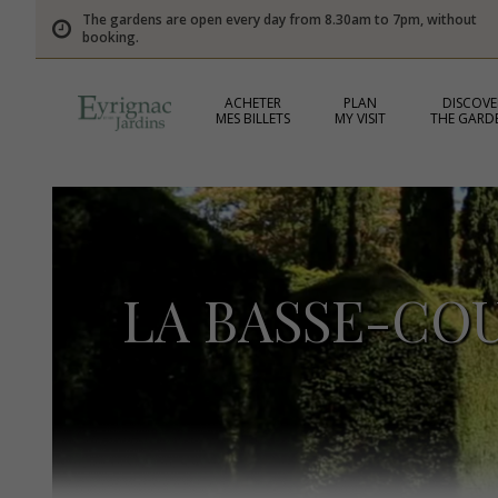
The gardens are open every day from 8.30am to 7pm, without
booking.
ACHETER
PLAN
DISCOVE
MES BILLETS
MY VISIT
THE GARD
LA BASSE-CO