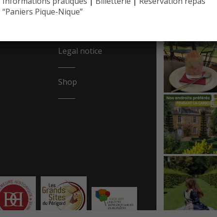
Informations pratiques
|
Billetterie
|
Réservation repas
EYRIGN
REA
10 hectare
“Paniers Pique-Nique”
- Jardin 
Legal notice
Shop