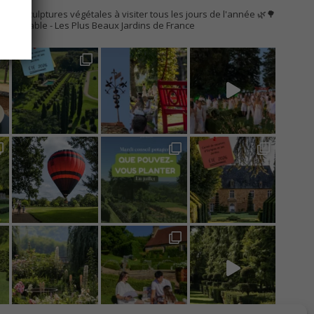
AC
s de sculptures végétales à visiter tous les jours de l'année 🌿🌳
Remarquable
- Les Plus Beaux Jardins de France