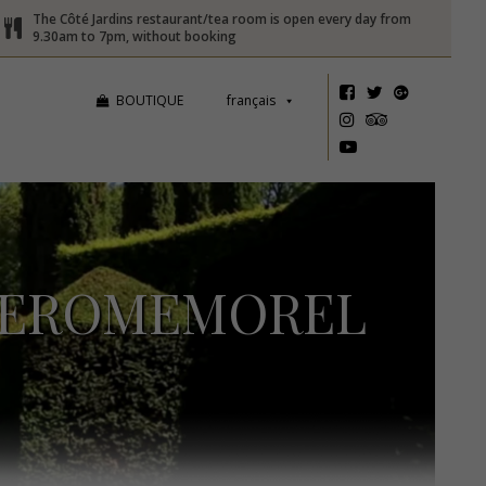
The Côté Jardins restaurant/tea room is open every day from
9.30am to 7pm, without booking
BOUTIQUE
français
®JEROMEMOREL