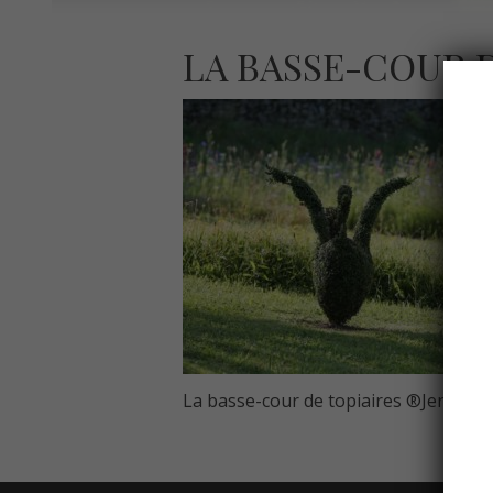
LA BASSE-COUR 
La basse-cour de topiaires ®Jerome