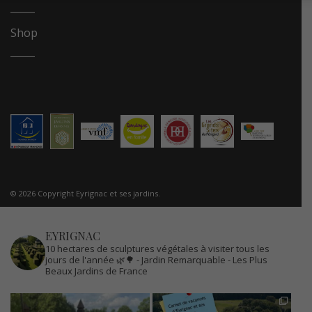
Shop
© 2026 Copyright Eyrignac et ses jardins.
EYRIGNAC
10 hectares de sculptures végétales à visiter tous les
jours de l'année 🌿🌳
- Jardin Remarquable
- Les Plus
Beaux Jardins de France