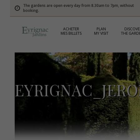
The gardens are open every day from 8.30am to 7pm, without
booking.
ACHETER
PLAN
DISCOVE
MES BILLETS
MY VISIT
THE GARD
EYRIGNAC_JER