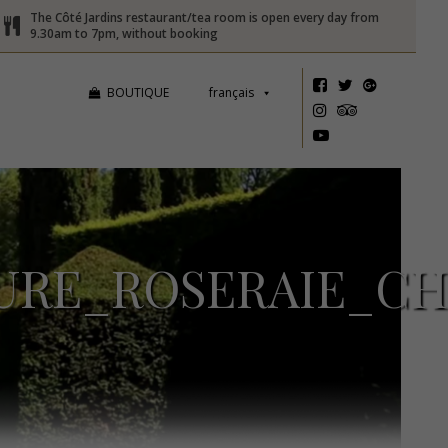
The Côté Jardins restaurant/tea room is open every day from
9.30am to 7pm, without booking
BOUTIQUE
français
URE_ROSERAIE_C