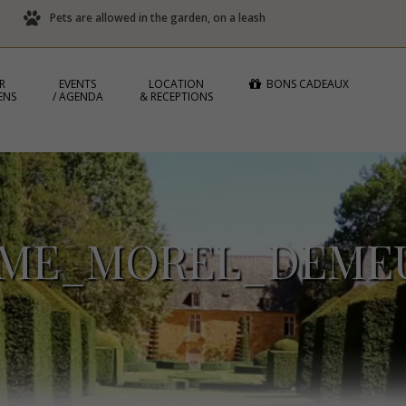
Pets are allowed in the garden, on a leash
R
EVENTS
LOCATION
BONS CADEAUX
ENS
/ AGENDA
& RECEPTIONS
OME_MOREL_DEME