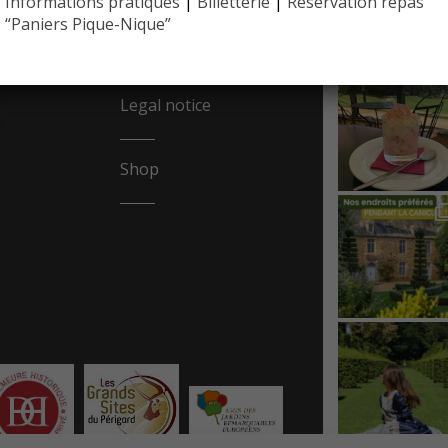
Informations pratiques
|
Billetterie
|
Réservation repas
EYRIGN
REA
10 hectare
“Paniers Pique-Nique”
- Jardin 
Legal notice
Shop