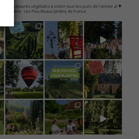
AC
s de sculptures végétales à visiter tous les jours de l'année 🌿🌳
Remarquable
- Les Plus Beaux Jardins de France