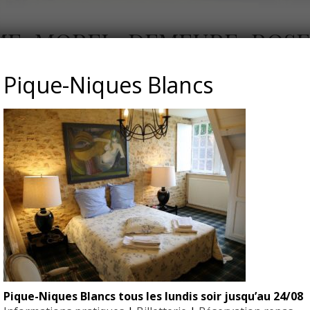
ME_MOREL_DEMEURE_ROSE
Pique-Niques Blancs
Roseraie
Pique-Niques Blancs tous les lundis soir jusqu’au 24/08