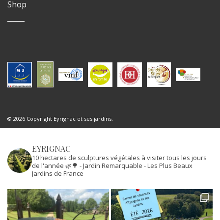
Shop
© 2026 Copyright Eyrignac et ses jardins.
EYRIGNAC
10 hectares de sculptures végétales à visiter tous les jours
de l'année 🌿🌳
- Jardin Remarquable
- Les Plus Beaux
Jardins de France