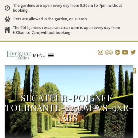
The gardens are open every day from 8.30am to 7pm, without
booking.
Pets are allowed in the garden, on a leash
The Côté Jardins restaurant/tea room is open every day from
9.30am to 7pm, without booking
MENU
SECATEUR-POIGNEE-
TOURNANTE-225CM-VS-9XR-
ARS