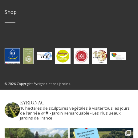
Shop
© 2026 Copyright Eyrignac et ses jardins.
EYRIGNAC
10 hectares de sculptures végétales à visiter tous les jours
de l'année 🌿🌳
- Jardin Remarquable
- Les Plus Beaux
Jardins de France