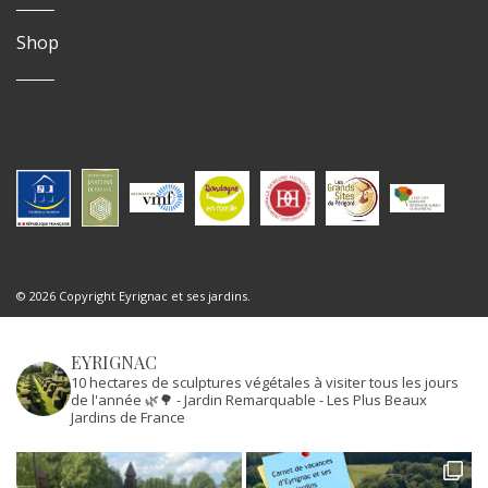
Shop
© 2026 Copyright Eyrignac et ses jardins.
EYRIGNAC
10 hectares de sculptures végétales à visiter tous les jours
de l'année 🌿🌳
- Jardin Remarquable
- Les Plus Beaux
Jardins de France