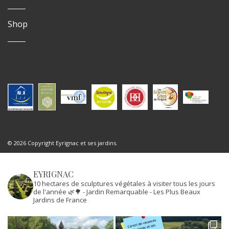
Shop
© 2026 Copyright Eyrignac et ses jardins.
EYRIGNAC
10 hectares de sculptures végétales à visiter tous les jours
de l'année 🌿🌳
- Jardin Remarquable
- Les Plus Beaux
Jardins de France