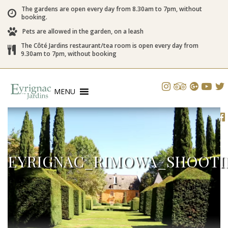
The gardens are open every day from 8.30am to 7pm, without
booking.
Pets are allowed in the garden, on a leash
The Côté Jardins restaurant/tea room is open every day from
9.30am to 7pm, without booking
MENU
EYRIGNAC_RIMOWA_SHOOTI
1