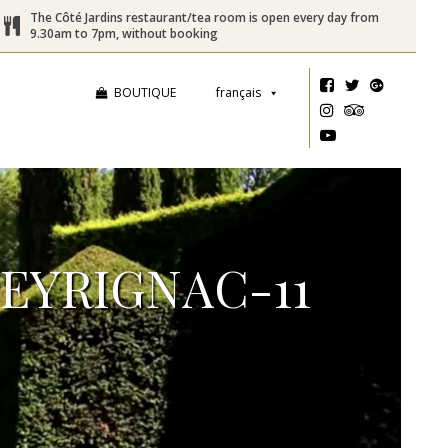
The Côté Jardins restaurant/tea room is open every day from
9.30am to 7pm, without booking
BOUTIQUE
français
EYRIGNAC-11