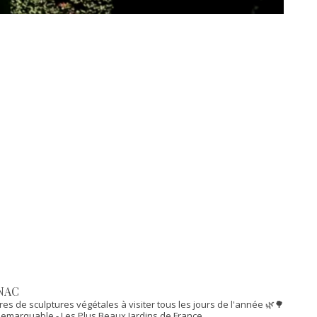
NAC
res de sculptures végétales à visiter tous les jours de l'année 🌿🌳
n Remarquable
- Les Plus Beaux Jardins de France