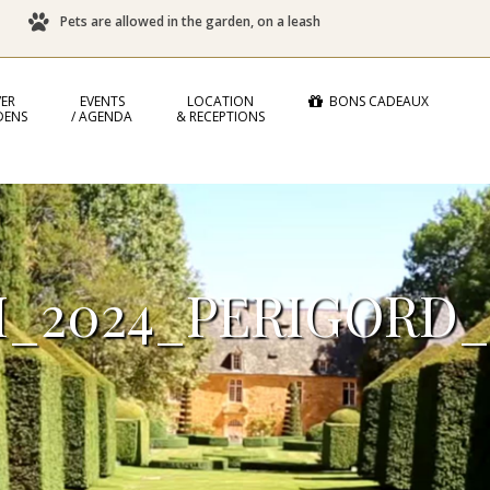
Pets are allowed in the garden, on a leash
ER
EVENTS
LOCATION
BONS CADEAUX
DENS
/ AGENDA
& RECEPTIONS
_2024_PERIGORD_