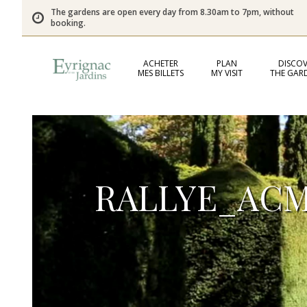
The gardens are open every day from 8.30am to 7pm, without
booking.
ACHETER
PLAN
DISCOV
MES BILLETS
MY VISIT
THE GAR
RALLYE_ACM