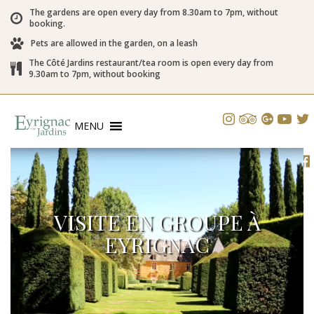
The gardens are open every day from 8.30am to 7pm, without
booking.
Pets are allowed in the garden, on a leash
The Côté Jardins restaurant/tea room is open every day from
9.30am to 7pm, without booking
MENU
VISITE EN GROUPE À
EYRIGNAC