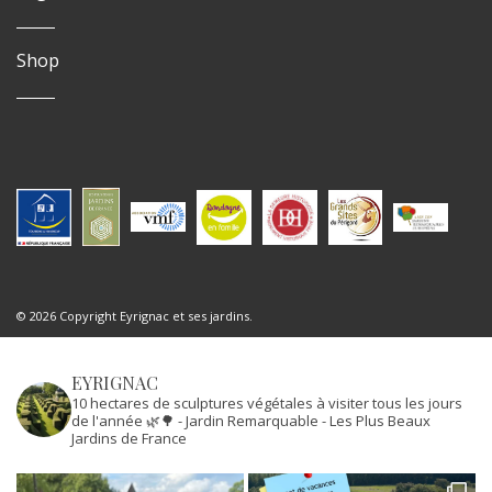
Shop
© 2026 Copyright Eyrignac et ses jardins.
EYRIGNAC
10 hectares de sculptures végétales à visiter tous les jours
de l'année 🌿🌳
- Jardin Remarquable
- Les Plus Beaux
Jardins de France