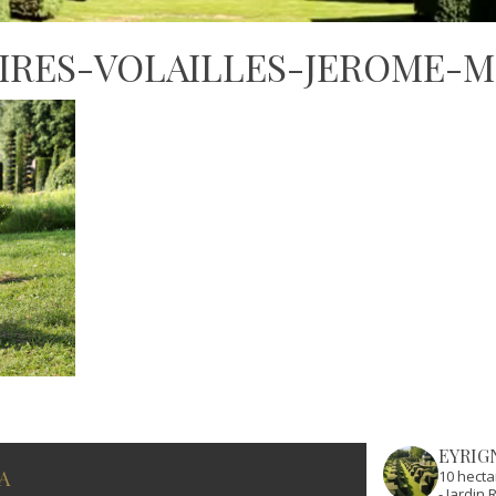
IRES-VOLAILLES-JEROME-
EYRIG
A
10 hecta
- Jardi