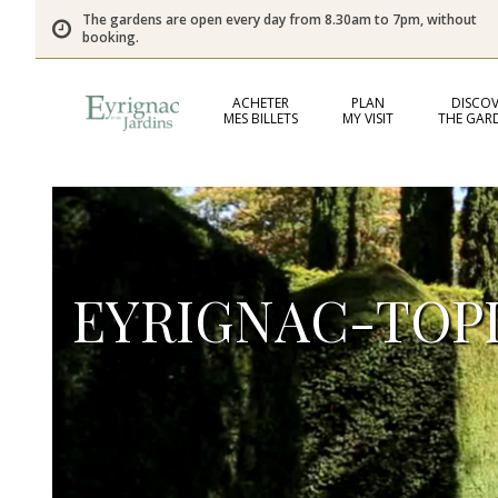
The gardens are open every day from 8.30am to 7pm, without
booking.
ACHETER
PLAN
DISCOV
MES BILLETS
MY VISIT
THE GAR
EYRIGNAC-TOP