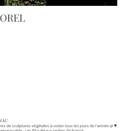
MOREL
NAC
res de sculptures végétales à visiter tous les jours de l'année 🌿🌳
n Remarquable
- Les Plus Beaux Jardins de France