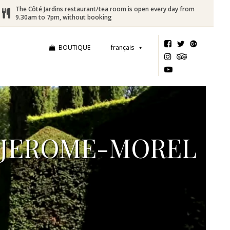
The Côté Jardins restaurant/tea room is open every day from
9.30am to 7pm, without booking
BOUTIQUE
français
-JEROME-MOREL