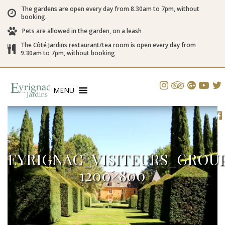
The gardens are open every day from 8.30am to 7pm, without
booking.
Pets are allowed in the garden, on a leash
The Côté Jardins restaurant/tea room is open every day from
9.30am to 7pm, without booking
MENU
EYRIGNAC_VISITEURS_GROUP
1200×800