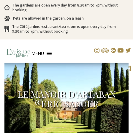
The gardens are open every day from 8.30am to 7pm, without
booking.
Pets are allowed in the garden, on a leash
The Côté Jardins restaurant/tea room is open every day from
9.30am to 7pm, without booking
MENU
LE MANOIR D’ARTABAN
®ERIC SANDER