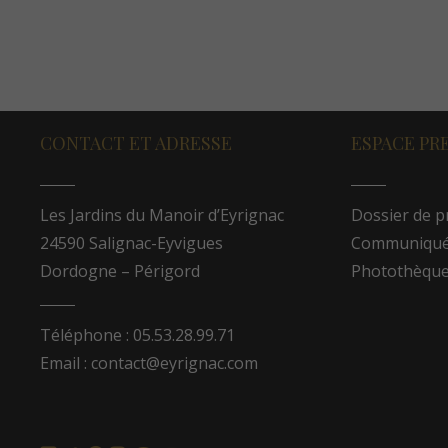
CONTACT ET ADRESSE
ESPACE PR
Les Jardins du Manoir d’Eyrignac
Dossier de p
24590 Salignac-Eyvigues
Communiqués
Dordogne – Périgord
Photothèqu
Téléphone : 05.53.28.99.71
Email : contact@eyrignac.com