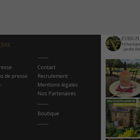
EYRIGN
ESSE
10 hectare
- Jardin 
resse
Contact
 de presse
Recrutement
e
Mentions légales
Nos Partenaires
Boutique