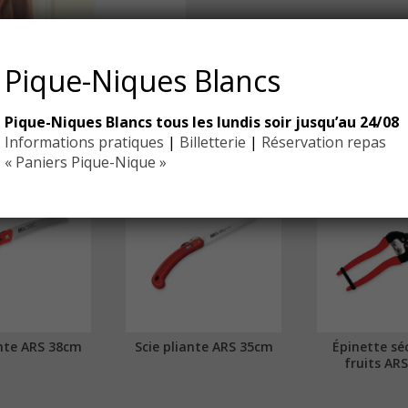
Pique-Niques Blancs
Pique-Niques Blancs tous les lundis soir jusqu’au 24/08
Informations pratiques
|
Billetterie
|
Réservation repas
« Paniers Pique-Nique »
ante ARS 38cm
Scie pliante ARS 35cm
Épinette sé
fruits AR