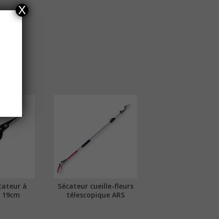
X
cateur à
Sécateur cueille-fleurs
S 19cm
télescopique ARS