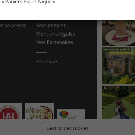
« Paniers Pique-Nique »
resse
Contact
 de presse
Recrutement
e
Mentions légales
Nos Partenaires
Boutique
Gestion des cookies