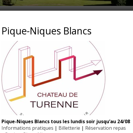
RENNE – LOGO
Pique-Niques Blancs
Pique-Niques Blancs tous les lundis soir jusqu’au 24/08
EYRIGN
Informations pratiques
|
Billetterie
|
Réservation repas
ESSE
10 hectare
- Jardin 