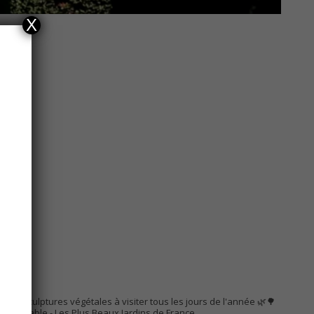
X
AC
s de sculptures végétales à visiter tous les jours de l'année 🌿🌳
Remarquable
- Les Plus Beaux Jardins de France