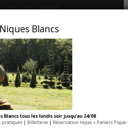
CONTACT ET ADRESSE
Niques Blancs
Les Jardins du Manoir d’Eyrignac
24590 Salignac-Eyvigues
Dordogne – Périgord
Téléphone : 05.53.28.99.71
Email : contact@eyrignac.com
ESPACE PRESSE
Dossier de presse
Communiqués de presse
 Blancs tous les lundis soir jusqu’au 24/08
Photothèque
 pratiques
|
Billetterie
|
Réservation repas « Paniers Pique