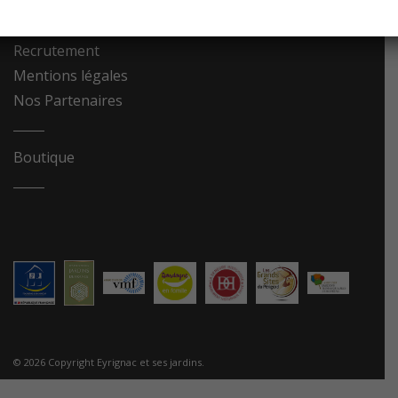
Contact
Recrutement
Mentions légales
Nos Partenaires
Boutique
© 2026 Copyright Eyrignac et ses jardins.