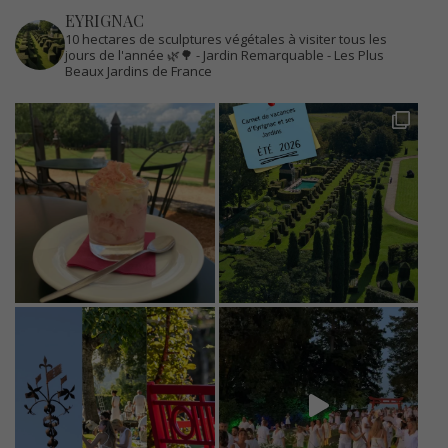
EYRIGNAC
10 hectares de sculptures végétales à visiter tous les
jours de l'année 🌿🌳
- Jardin Remarquable
- Les Plus
Beaux Jardins de France