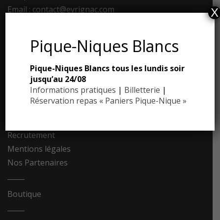
Email : contact@eyrignac.com
X
ESPACE PRESSE
Pique-Niques Blancs
Dossier de presse
Pique-Niques Blancs tous les lundis soir
Communiqués de presse
jusqu’au 24/08
Photothèque
Informations pratiques
|
Billetterie
|
Réservation repas « Paniers Pique-Nique »
Contact
Recrutement
Mentions légales
Nos Partenaires
Boutique