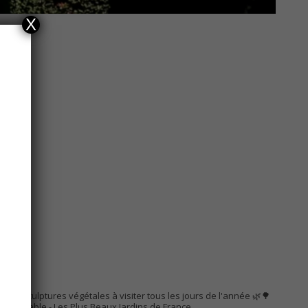
X
AC
s de sculptures végétales à visiter tous les jours de l'année 🌿🌳
Remarquable
- Les Plus Beaux Jardins de France