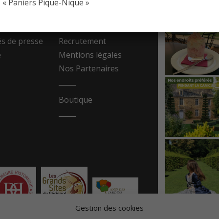
« Paniers Pique-Nique »
resse
Contact
 de presse
Recrutement
e
Mentions légales
Nos Partenaires
Boutique
Gestion des cookies