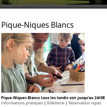
_FROUSSE_EYRIGNAC
Pique-Niques Blancs
Pique-Niques Blancs tous les lundis soir jusqu’au 24/08
EYRIGN
Informations pratiques
|
Billetterie
|
Réservation repas
ESSE
10 hectare
- Jardin 