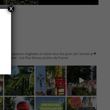
X
AC
s de sculptures végétales à visiter tous les jours de l'année 🌿🌳
Remarquable
- Les Plus Beaux Jardins de France