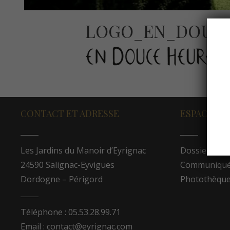
LOGO_EN_DOUC
CONTACT ET ADRESSE
ESPACE PR
Les Jardins du Manoir d’Eyrignac
Dossier de p
24590 Salignac-Eyvigues
Communiqués
Dordogne – Périgord
Photothèqu
Téléphone : 05.53.28.99.71
Email : contact@eyrignac.com