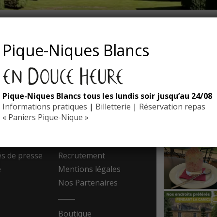
E_HEURE_NOIR
Pique-Niques Blancs
Pique-Niques Blancs tous les lundis soir jusqu’au 24/08
EYRIGN
Informations pratiques
|
Billetterie
|
Réservation repas
ESSE
10 hectare
- Jardin 
« Paniers Pique-Nique »
resse
Contact
 de presse
Recrutement
e
Mentions légales
Nos Partenaires
Boutique