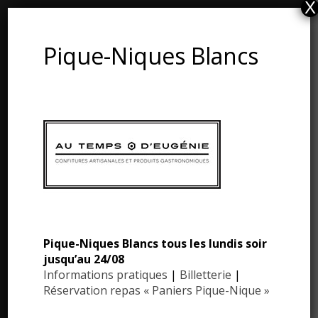
X
Les Jardins du Manoir d’Eyrignac
Pique-Niques Blancs
24590 Salignac-Eyvigues
Dordogne – Périgord
Téléphone : 05.53.28.99.71
Email : contact@eyrignac.com
ESPACE PRESSE
Dossier de presse
Pique-Niques Blancs tous les lundis soir
Communiqués de presse
jusqu’au 24/08
Photothèque
Informations pratiques
|
Billetterie
|
Réservation repas « Paniers Pique-Nique »
Contact