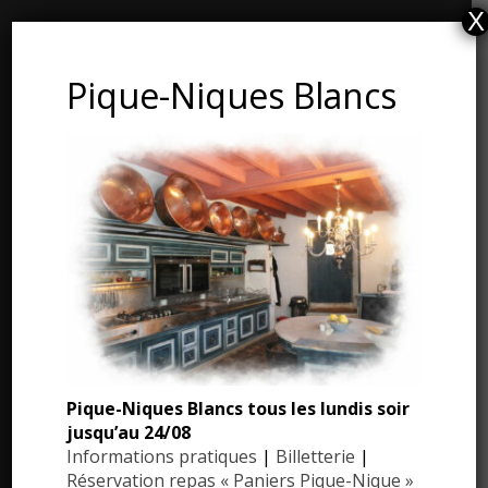
X
CONTACT ET ADRESSE
Pique-Niques Blancs
Les Jardins du Manoir d’Eyrignac
24590 Salignac-Eyvigues
Dordogne – Périgord
Téléphone : 05.53.28.99.71
Email : contact@eyrignac.com
ESPACE PRESSE
Dossier de presse
Pique-Niques Blancs tous les lundis soir
Communiqués de presse
jusqu’au 24/08
Photothèque
Informations pratiques
|
Billetterie
|
Réservation repas « Paniers Pique-Nique »