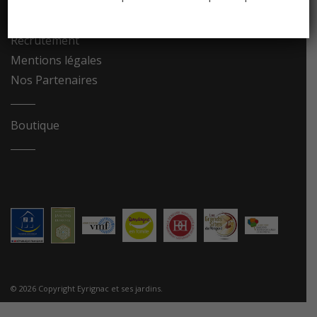
Contact
Recrutement
Mentions légales
Nos Partenaires
Boutique
© 2026 Copyright Eyrignac et ses jardins.