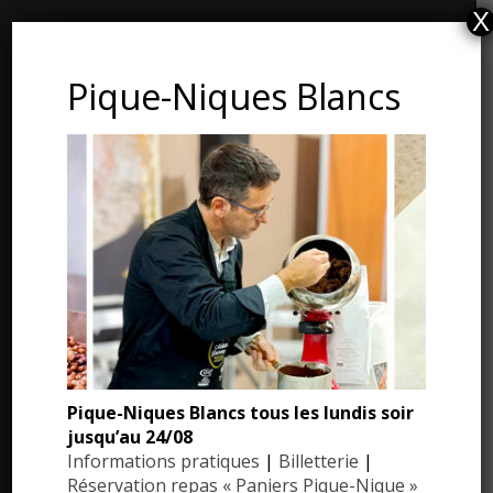
X
CONTACT ET ADRESSE
Pique-Niques Blancs
Les Jardins du Manoir d’Eyrignac
24590 Salignac-Eyvigues
Dordogne – Périgord
Téléphone : 05.53.28.99.71
Email : contact@eyrignac.com
ESPACE PRESSE
Dossier de presse
Pique-Niques Blancs tous les lundis soir
Communiqués de presse
jusqu’au 24/08
Photothèque
Informations pratiques
|
Billetterie
|
Réservation repas « Paniers Pique-Nique »