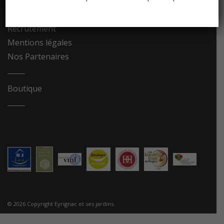
Contact
Recrutement
Mentions légales
Nos Partenaires
Boutique
© 2026 Copyright Eyrignac et ses jardins.