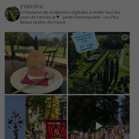
EYRIGNAC
10 hectares de sculptures végétales à visiter tous les
jours de l'année 🌿🌳
- Jardin Remarquable
- Les Plus
Beaux Jardins de France