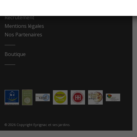
Contact
Recrutement
Mentions légales
Nos Partenaires
Boutique
© 2026 Copyright Eyrignac et ses jardins.